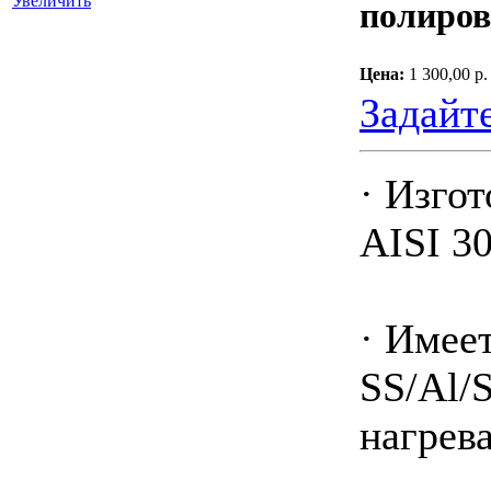
Увеличить
полиров
Цена:
1 300,00 р.
Задайт
· Изго
AISI 3
· Имее
SS/Al/
нагрев