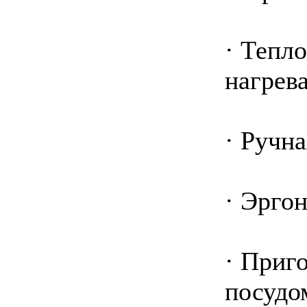
· Тепл
нагрев
· Ручна
· Эрго
· Приг
посудо