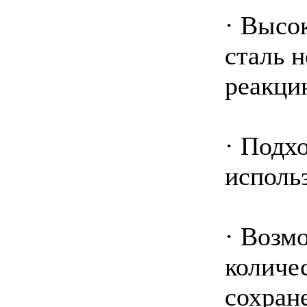
· Высо
сталь н
реакци
· Подх
использ
· Возм
количе
сохран