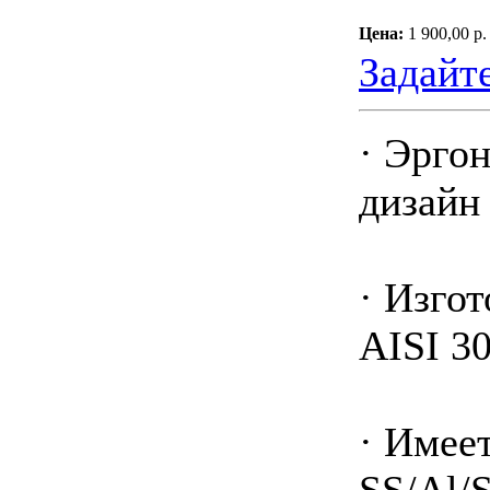
Цена:
1 900,00 р.
Задайт
· Эрго
дизайн
· Изго
AISI 3
· Имее