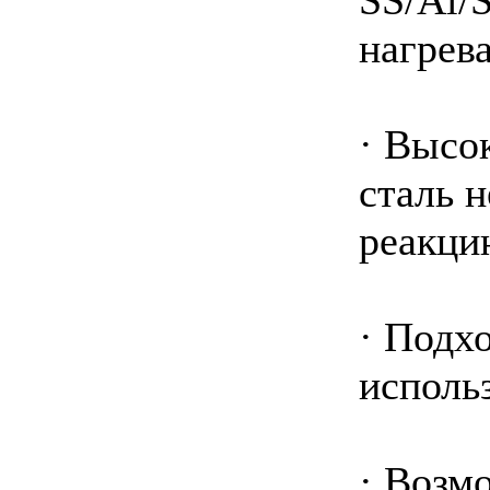
SS/Al/
нагрев
· Высо
сталь н
реакци
· Подх
использ
· Возм