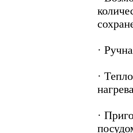
количе
сохран
· Ручн
· Тепл
нагрев
· Приг
посудо